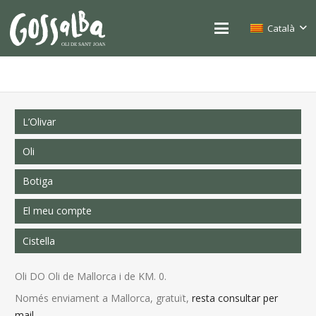
Català
L’Olivar
Oli
Botiga
El meu compte
Cistella
Oli DO Oli de Mallorca i de KM. 0.
Només enviament a Mallorca, gratuït,
resta consultar per
mail
.