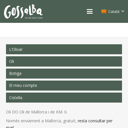
Català
L’Olivar
Oli
Botiga
El meu compte
Cistella
Oli DO Oli de Mallorca i de KM. 0.
Només enviament a Mallorca, gratuït,
resta consultar per
mail
.