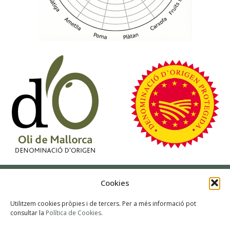
Cookies
Utilitzem cookies pròpies i de tercers. Per a més informació pot
consultar la
Política de Cookies
.
Gossalba – Oli de Sant Joan
– Mallorca