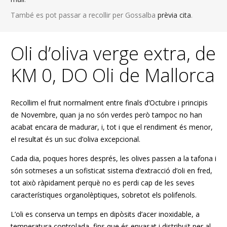
També es pot passar a recollir per Gossalba
prèvia cita
.
Oli d’oliva verge extra, de
KM 0, DO Oli de Mallorca
Recollim el fruit normalment entre finals d’Octubre i principis
de Novembre, quan ja no són verdes però tampoc no han
acabat encara de madurar, i, tot i que el rendiment és menor,
el resultat és un suc d’oliva excepcional.
Cada dia, poques hores després, les olives passen a la tafona i
són sotmeses a un sofisticat sistema d’extracció d’oli en fred,
tot això ràpidament perquè no es perdi cap de les seves
característiques organolèptiques, sobretot els polifenols.
L’oli es conserva un temps en dipòsits d’acer inoxidable, a
temperatura controlada, fins que és envasat i distribuït per al